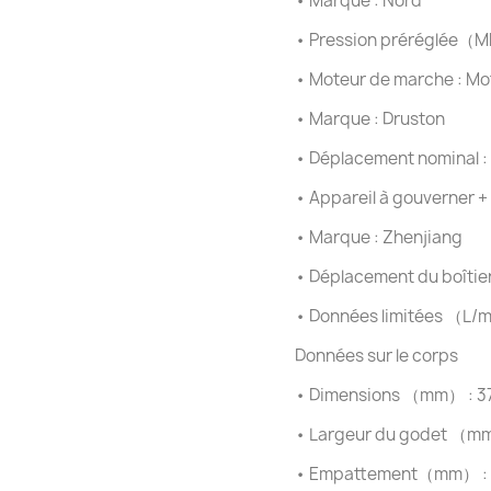
•
Marque : Nord
•
Pression préréglée（M
•
Moteur de marche : Mo
•
Marque : Druston
•
Déplacement nominal :
•
Appareil à gouverner +
•
Marque : Zhenjiang
•
Déplacement du boîtier
•
Données limitées （L/m
Données sur le corps
•
Dimensions （mm） : 3
•
Largeur du godet （mm
•
Empattement（mm） : 