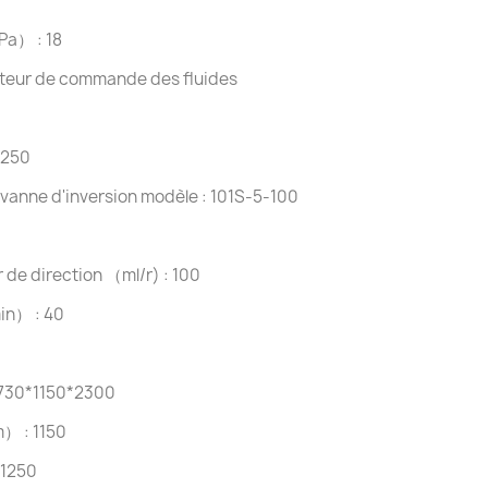
Pa） : 18
teur de commande des fluides
 250
 vanne d'inversion modèle : 101S-5-100
 de direction （ml/r) : 100
in） : 40
730*1150*2300
） : 1150
1250