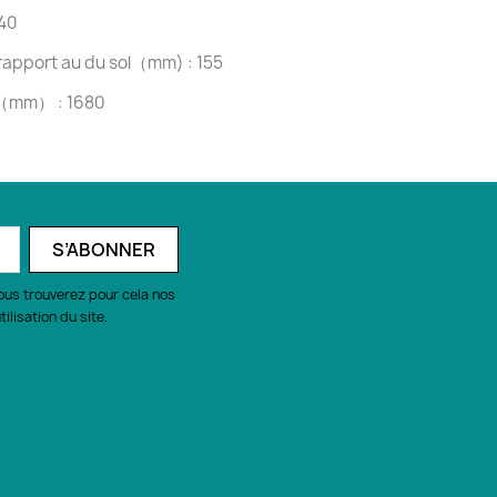
40
rapport au du sol（mm) : 155
 （mm） : 1680
ous trouverez pour cela nos
ilisation du site.