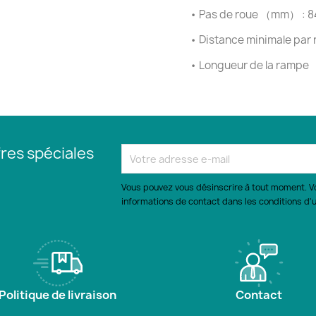
•
Pas de roue （mm） : 8
•
Distance minimale par 
•
Longueur de la rampe
res spéciales
Vous pouvez vous désinscrire à tout moment. V
informations de contact dans les conditions d'ut
Politique de livraison
Contact