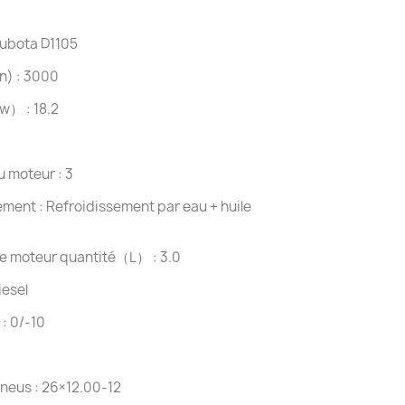
ubota D1105
n) : 3000
w） : 18.2
 moteur : 3
ment : Refroidissement par eau + huile
le moteur quantité（L） : 3.0
iesel
: 0/-10
neus : 26×12.00-12