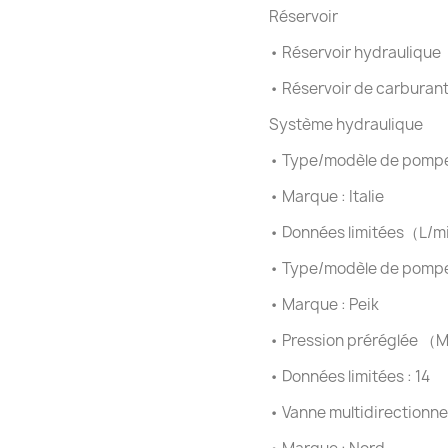
Réservoir
•
Réservoir hydrauliqu
•
Réservoir de carburan
Système hydraulique
•
Type/modèle de pompe
•
Marque : Italie
•
Données limitées（L/m
•
Type/modèle de pompe 
•
Marque : Peik
•
Pression préréglée （M
•
Données limitées : 14
•
Vanne multidirectionnel