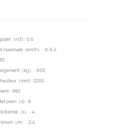
godet（m3) : 0.6
nt maximale（km/h） : 0-6.4
30
chargement（kg） : 600
 hauteur（mm) : 2200
ent : 980
et plein（s) : 8
 la benne（s） : 4
inimum（m） : 2.4