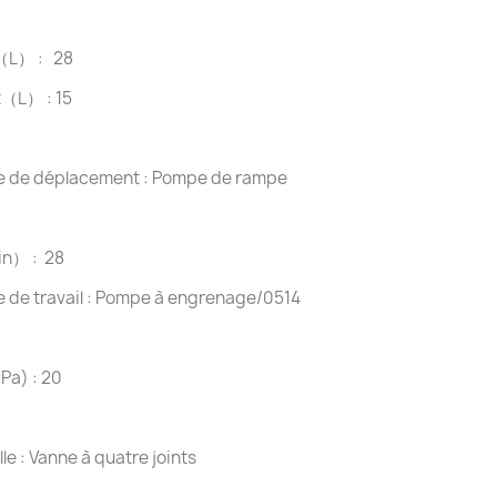
e（L） : 28
t（L） : 15
 de déplacement : Pompe de rampe
in） : 28
de travail : Pompe à engrenage/0514
Pa) : 20
le : Vanne à quatre joints