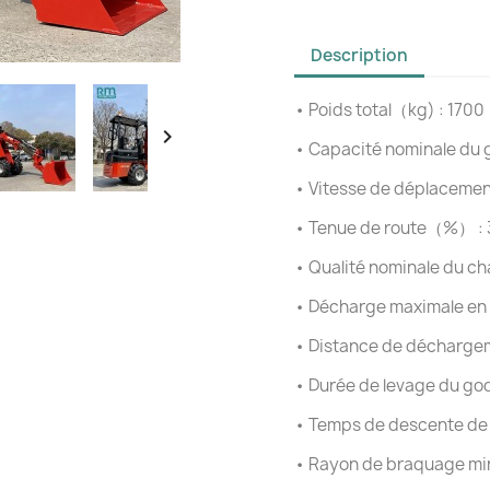
Description
•
Poids total（kg) : 1700

•
Capacité nominale du 
•
Vitesse de déplaceme
•
Tenue de route（%） : 
•
Qualité nominale du 
•
Décharge maximale en
•
Distance de déchargem
•
Durée de levage du god
•
Temps de descente de
•
Rayon de braquage m