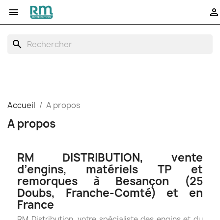


search
Accueil
A propos
A propos
RM DISTRIBUTION, vente
d’engins, matériels TP et
remorques à Besançon (25
Doubs, Franche-Comté) et en
France
RM Distribution, votre spécialiste des engins et du